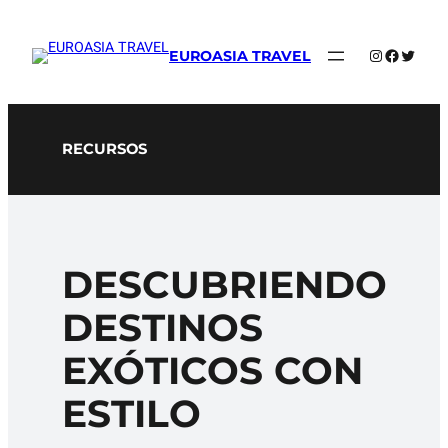
Saltar
al
Instagram
Faceboo
Twitte
EUROASIA TRAVEL
contenido
RECURSOS
DESCUBRIENDO
DESTINOS
EXÓTICOS CON
ESTILO